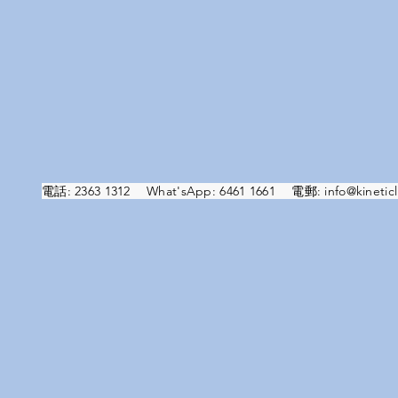
電話: 2363 1312 What'sApp: 6461 1661 電郵:
info@kineticl