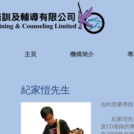
主頁
機構簡介
專
紀家愷先生
合約音樂導師​
紀家愷先生
及CD灌錄的
自2009年