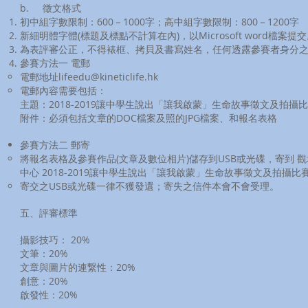
b. 徵文格式
初中組字數限制：600－1000字；高中組字數限制：800－1200字
新細明體字體(標題及標點不計算在內)，以Microsoft word檔案提
為表評審公正，不得裱框、拷貝及書寫姓名，任何透露參賽者身分
參賽方法一 電郵
電郵地址
lifeedu@kineticlife.hk
電郵內容需要包括：
主題：2018-2019讓中學生說出「讓我啟蒙」生命故事徵文及拍攝
附件：必須包括文章的DOC檔案及照的JPG檔案、和報名表格
參賽方法二 郵寄
將報名表格及參賽作品(文章及數位相片)儲存到USB或光碟，寄到 觀塘
中心 2018-2019讓中學生說出「讓我啟蒙」生命故事徵文及拍攝比
寄交之USB或光碟一律不獲發還；寄失之信件本會不會受理。
五、評審標準
攝影技巧： 20%
文筆：20%
文章與圖片的連繋性：20%
創意：20%
啟發性：20%