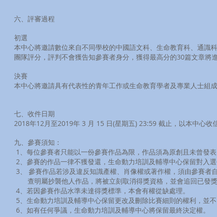
六、評審過程
初選
本中心將邀請數位來自不同學校的中國語文科、生命教育科、通識
團隊評分，評判不會獲告知參賽者身分，獲得最高分的30篇文章將
決賽
本中心將邀請具有代表性的青年工作或生命教育學者及專業人士組成
七、收件日期
2018年12月至2019年 3 月 15 日(星期五) 23:59 截止，以本中
九、參賽須知：
1、每位參賽者只能以一份參賽作品為限，作品須為原創且未曾發表
2、參賽的作品一律不獲發還，生命動力培訓及輔導中心保留對入選
3、 參賽作品若涉及違反知識產權、肖像權或著作權，須由參賽者
查明屬抄襲他人作品，將被立刻取消得獎資格，並會追回已發獎
4、若因參賽作品水準未達得獎標準，本會有權從缺處理。
5、生命動力培訓及輔導中心保留更改及刪除比賽細則的權利，並不
6、如有任何爭議，生命動力培訓及輔導中心將保留最終決定權。