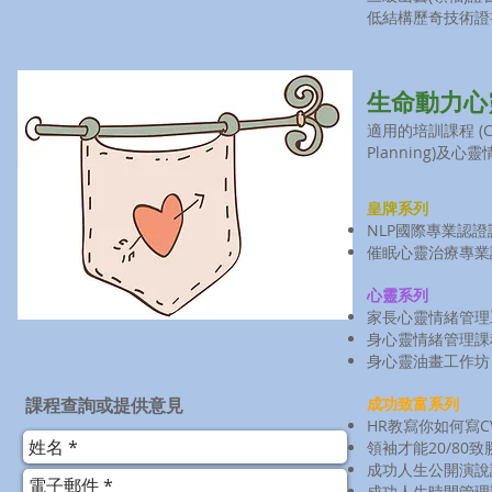
低結構歷奇技術證
生命動力心
適用的培訓課程 (Co
Planning)及心靈情
皇牌系列
NLP國際專業認證
催眠心靈治療專業
心靈系列
​家長心靈情緒管
身心靈情緒管理課
身心靈油畫工作坊
課程查詢或提供意見
成功致富系列
​HR教寫你如何寫C
領袖才能20/80致
成功人生公開演說
成功人生時間管理