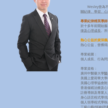
Wesley曾為
關紀律、學習、心
專業紀律精英導師
於十多年前開始服
律及心理成長
。所
熱心公益的資深義
熱心公益，曾獲得
專業範圍：
個人成長、行為問
專業資格：
廣州中醫藥大學
醫
美國上愛荷華大學科
美國心理學協會附
香港催眠治療及心
註冊導師及專業人
身心語言程式學培
個人領導程式學執
三級山藝(領袖)證